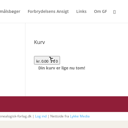
målsbøger
Forbrydelsens Ansigt
Links
Om GF
Kurv
kr. 0.00
0
Din kurv er lige nu tom!
nealogisk-forlag.dk |
Log ind
| Nettside fra
Lykke Media