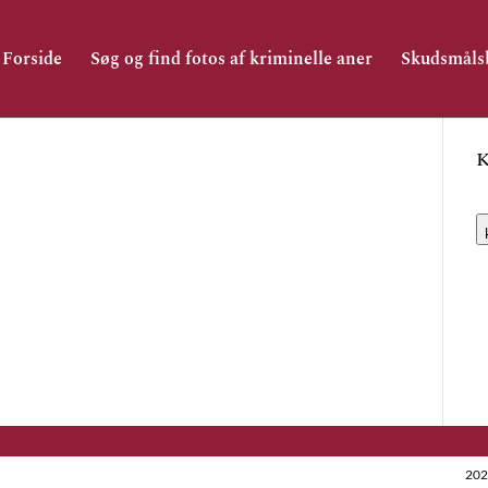
Forside
Søg og find fotos af kriminelle aner
Skudsmåls
K
202