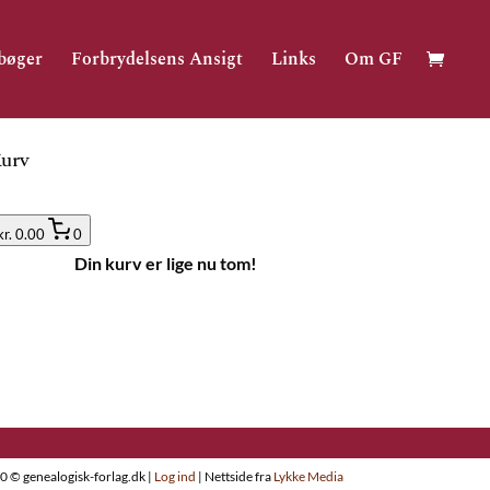
bøger
Forbrydelsens Ansigt
Links
Om GF
urv
kr. 0.00
0
Din kurv er lige nu tom!
0 © genealogisk-forlag.dk |
Log ind
| Nettside fra
Lykke Media