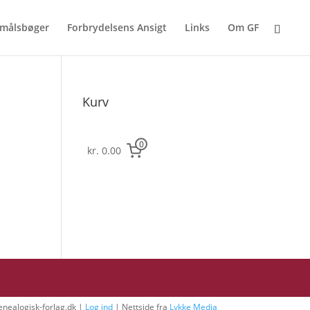
målsbøger
Forbrydelsens Ansigt
Links
Om GF
Kurv
0
kr. 0.00
nealogisk-forlag.dk |
Log ind
| Nettside fra
Lykke Media