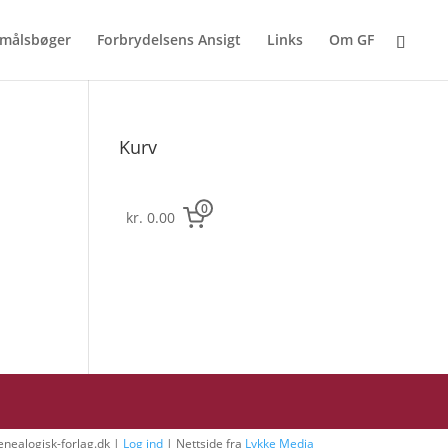
målsbøger
Forbrydelsens Ansigt
Links
Om GF
Kurv
0
kr. 0.00
nealogisk-forlag.dk |
Log ind
| Nettside fra
Lykke Media