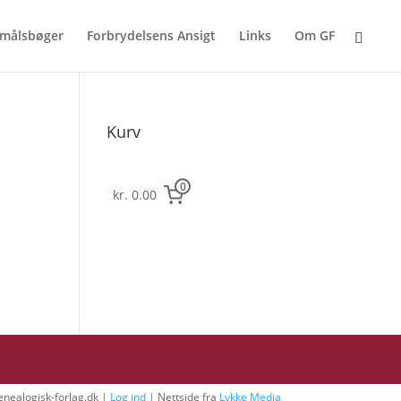
målsbøger
Forbrydelsens Ansigt
Links
Om GF
Kurv
0
kr. 0.00
nealogisk-forlag.dk |
Log ind
| Nettside fra
Lykke Media