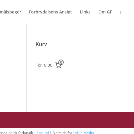
målsbøger
Forbrydelsens Ansigt
Links
Om GF
Kurv
0
kr. 0.00
nealogisk-forlag.dk |
Log ind
| Nettside fra
Lykke Media