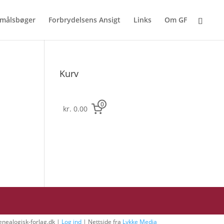
målsbøger
Forbrydelsens Ansigt
Links
Om GF
Kurv
0
kr. 0.00
nealogisk-forlag.dk |
Log ind
| Nettside fra
Lykke Media