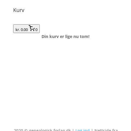
Kurv
kr. 0.00
0
Din kurv er lige nu tom!
2020 © genealogisk-forlag.dk |
Log ind
| Nettside fra