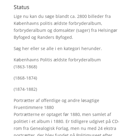
Status
Lige nu kan du søge blandt ca. 2800 billeder fra
Københavns politis ældste forbryderalbum,
forbryderalbum og domsakter (sager) fra Helsingør
Byfoged og Randers Byfoged.
Søg her
eller se alle i en kategori herunder.
Københavns Politis ældste forbryderalbum
(1863-1868)
(1868-1874)
(1874-1882)
Portrætter af offentlige og andre løsagtige
Fruentimmere 1880
Portrætterne er optaget før 1880, men samlet af
politiet i et album i 1880. Er tidligere udgivet på CD-
rom fra Genealogisk Forlag, men nu med
24 ekstra
portrætter, der blev fundet på Politimuseet efter