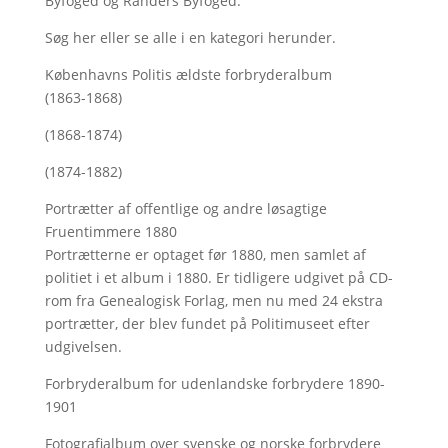
Byfoged og Randers Byfoged.
Søg her
eller se alle i en kategori herunder.
Københavns Politis ældste forbryderalbum
(1863-1868)
(1868-1874)
(1874-1882)
Portrætter af offentlige og andre løsagtige
Fruentimmere 1880
Portrætterne er optaget før 1880, men samlet af
politiet i et album i 1880. Er tidligere udgivet på CD-
rom fra Genealogisk Forlag, men nu med
24 ekstra
portrætter, der blev fundet på Politimuseet efter
udgivelsen.
Forbryderalbum for udenlandske forbrydere 1890-
1901
Fotografialbum over svenske og norske forbrydere