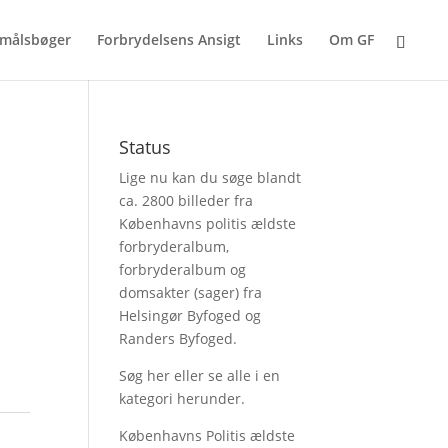
målsbøger
Forbrydelsens Ansigt
Links
Om GF
Status
Lige nu kan du søge blandt
ca. 2800 billeder fra
Københavns politis ældste
forbryderalbum,
forbryderalbum og
domsakter (sager) fra
Helsingør Byfoged og
Randers Byfoged.
Søg her
eller se alle i en
kategori herunder.
Københavns Politis ældste