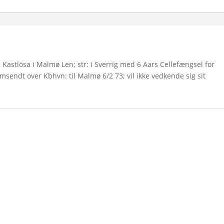
i Kastlösa i Malmø Len; str: i Sverrig med 6 Aars Cellefængsel for
msendt over Kbhvn: til Malmø 6/2 73; vil ikke vedkende sig sit