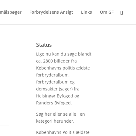
målsbøger
Forbrydelsens Ansigt
Links
Om GF
Status
Lige nu kan du søge blandt
ca. 2800 billeder fra
Københavns politis ældste
forbryderalbum,
forbryderalbum og
domsakter (sager) fra
Helsingør Byfoged og
Randers Byfoged.
Søg her
eller se alle i en
kategori herunder.
Københavns Politis ældste