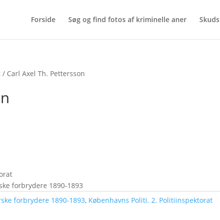
Forside
Søg og find fotos af kriminelle aner
Skuds
t
/ Carl Axel Th. Pettersson
on
orat
rske forbrydere 1890-1893
rske forbrydere 1890-1893
,
Københavns Politi. 2. Politiinspektorat