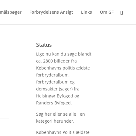
målsbøger
Forbrydelsens Ansigt
Links
Om GF
Status
Lige nu kan du søge blandt
ca. 2800 billeder fra
Københavns politis ældste
forbryderalbum,
forbryderalbum og
domsakter (sager) fra
Helsingør Byfoged og
Randers Byfoged.
Søg her
eller se alle i en
kategori herunder.
Københavns Politis ældste