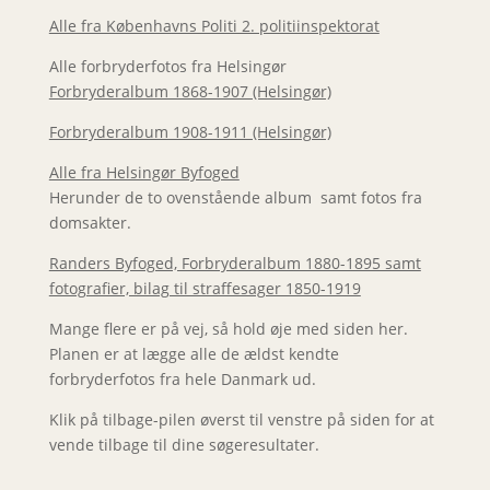
Alle fra Københavns Politi 2. politiinspektorat
Alle forbryderfotos fra Helsingør
Forbryderalbum 1868-1907 (Helsingør)
Forbryderalbum 1908-1911 (Helsingør)
Alle fra Helsingør Byfoged
Herunder de to ovenstående album samt fotos fra
domsakter.
Randers Byfoged, Forbryderalbum 1880-1895 samt
fotografier, bilag til straffesager 1850-1919
Mange flere er på vej, så hold øje med siden her.
Planen er at lægge alle de ældst kendte
forbryderfotos fra hele Danmark ud.
Klik på tilbage-pilen øverst til venstre på siden for at
vende tilbage til dine søgeresultater.