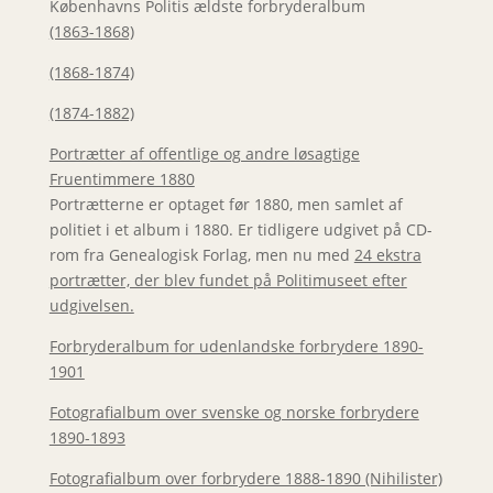
Københavns Politis ældste forbryderalbum
(1863-1868)
(1868-1874)
(1874-1882)
Portrætter af offentlige og andre løsagtige
Fruentimmere 1880
Portrætterne er optaget før 1880, men samlet af
politiet i et album i 1880. Er tidligere udgivet på CD-
rom fra Genealogisk Forlag, men nu med
24 ekstra
portrætter, der blev fundet på Politimuseet efter
udgivelsen.
Forbryderalbum for udenlandske forbrydere 1890-
1901
Fotografialbum over svenske og norske forbrydere
1890-1893
Fotografialbum over forbrydere 1888-1890 (Nihilister)