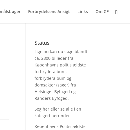
målsbøger
Forbrydelsens Ansigt
Links
Om GF
Status
Lige nu kan du søge blandt
ca. 2800 billeder fra
Københavns politis ældste
forbryderalbum,
forbryderalbum og
domsakter (sager) fra
Helsingør Byfoged og
Randers Byfoged.
Søg her
eller se alle i en
kategori herunder.
Københavns Politis ældste