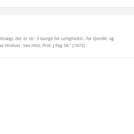
Knægt, der er str: 3 Gange for Leilighedst:, for Qvistkt: og
aa Vinduer. See mist: Prot: J Pag 58.” [1872]