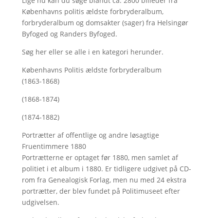
Lige nu kan du søge blandt ca. 2800 billeder fra
Københavns politis ældste forbryderalbum,
forbryderalbum og domsakter (sager) fra Helsingør
Byfoged og Randers Byfoged.
Søg her
eller se alle i en kategori herunder.
Københavns Politis ældste forbryderalbum
(1863-1868)
(1868-1874)
(1874-1882)
Portrætter af offentlige og andre løsagtige
Fruentimmere 1880
Portrætterne er optaget før 1880, men samlet af
politiet i et album i 1880. Er tidligere udgivet på CD-
rom fra Genealogisk Forlag, men nu med
24 ekstra
portrætter, der blev fundet på Politimuseet efter
udgivelsen.