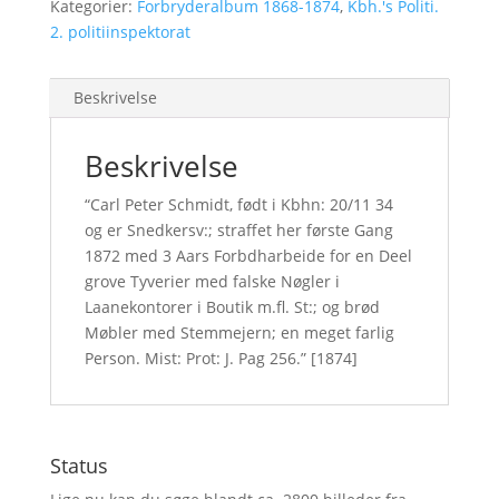
Kategorier:
Forbryderalbum 1868-1874
,
Kbh.'s Politi.
2. politiinspektorat
Beskrivelse
Beskrivelse
“Carl Peter Schmidt, født i Kbhn: 20/11 34
og er Snedkersv:; straffet her første Gang
1872 med 3 Aars Forbdharbeide for en Deel
grove Tyverier med falske Nøgler i
Laanekontorer i Boutik m.fl. St:; og brød
Møbler med Stemmejern; en meget farlig
Person. Mist: Prot: J. Pag 256.” [1874]
Status