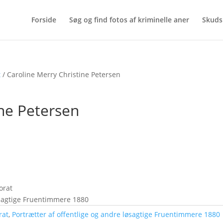
Forside
Søg og find fotos af kriminelle aner
Skuds
t
/ Caroline Merry Christine Petersen
ine Petersen
orat
løsagtige Fruentimmere 1880
rat
,
Portrætter af offentlige og andre løsagtige Fruentimmere 1880