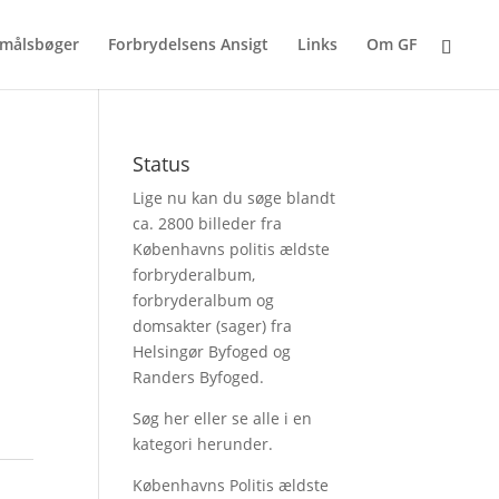
målsbøger
Forbrydelsens Ansigt
Links
Om GF
Status
Lige nu kan du søge blandt
ca. 2800 billeder fra
Københavns politis ældste
forbryderalbum,
forbryderalbum og
domsakter (sager) fra
Helsingør Byfoged og
Randers Byfoged.
Søg her
eller se alle i en
kategori herunder.
Københavns Politis ældste