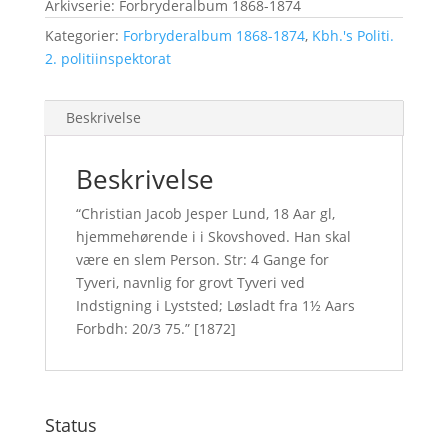
Arkivserie: Forbryderalbum 1868-1874
Kategorier:
Forbryderalbum 1868-1874
,
Kbh.'s Politi.
2. politiinspektorat
Beskrivelse
Beskrivelse
“Christian Jacob Jesper Lund, 18 Aar gl,
hjemmehørende i i Skovshoved. Han skal
være en slem Person. Str: 4 Gange for
Tyveri, navnlig for grovt Tyveri ved
Indstigning i Lyststed; Løsladt fra 1½ Aars
Forbdh: 20/3 75.” [1872]
Status