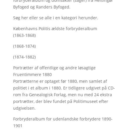
forbryderalbum og domsakter (sager) fra Helsingør
Byfoged og Randers Byfoged.
Søg her
eller se alle i en kategori herunder.
Københavns Politis ældste forbryderalbum
(1863-1868)
(1868-1874)
(1874-1882)
Portrætter af offentlige og andre løsagtige
Fruentimmere 1880
Portrætterne er optaget før 1880, men samlet af
politiet i et album i 1880. Er tidligere udgivet på CD-
rom fra Genealogisk Forlag, men nu med
24 ekstra
portrætter, der blev fundet på Politimuseet efter
udgivelsen.
Forbryderalbum for udenlandske forbrydere 1890-
1901