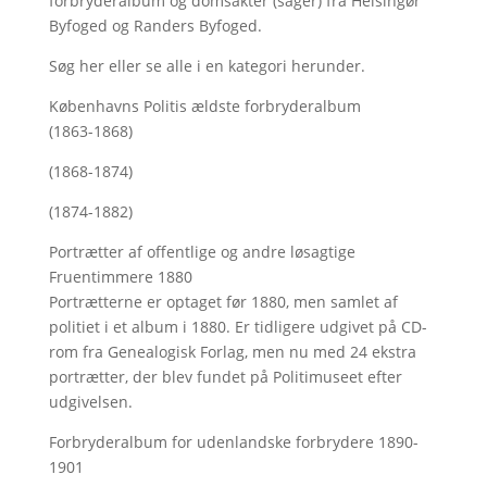
forbryderalbum og domsakter (sager) fra Helsingør
Byfoged og Randers Byfoged.
Søg her
eller se alle i en kategori herunder.
Københavns Politis ældste forbryderalbum
(1863-1868)
(1868-1874)
(1874-1882)
Portrætter af offentlige og andre løsagtige
Fruentimmere 1880
Portrætterne er optaget før 1880, men samlet af
politiet i et album i 1880. Er tidligere udgivet på CD-
rom fra Genealogisk Forlag, men nu med
24 ekstra
portrætter, der blev fundet på Politimuseet efter
udgivelsen.
Forbryderalbum for udenlandske forbrydere 1890-
1901