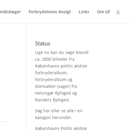
målsbøger
Forbrydelsens Ansigt
Links
Om GF
Status
Lige nu kan du søge blandt
ca. 2800 billeder fra
Københavns politis ældste
forbryderalbum,
forbryderalbum og
domsakter (sager) fra
Helsingør Byfoged og
Randers Byfoged.
Søg her
eller se alle i en
kategori herunder.
Københavns Politis ældste