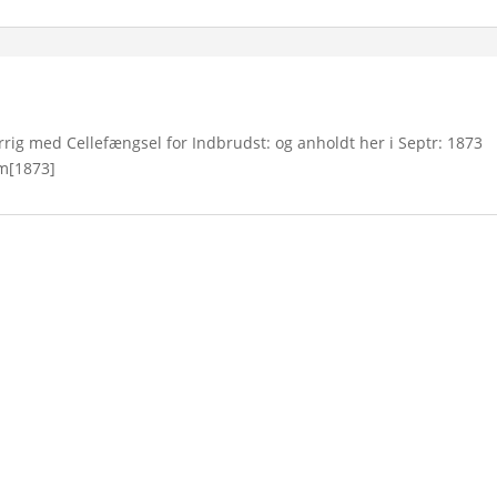
verrig med Cellefængsel for Indbrudst: og anholdt her i Septr: 1873
lm[1873]