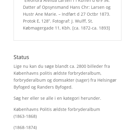
“Eleonora Alvilda Larsen f i Kbhvn d 6/9 54.
Datter af Opsynsmand Hans Chr: Larsen og
Hustr Ane Marie. – Indført d 27 Octbr 1873.
Protok E, 128”. Fotograf: J. Wulff, St.
Købmagergade 11, Kbh. [ca. 1872-ca. 1893]
Status
Lige nu kan du søge blandt ca. 2800 billeder fra
Københavns politis ældste forbryderalbum,
forbryderalbum og domsakter (sager) fra Helsingør
Byfoged og Randers Byfoged.
Søg her
eller se alle i en kategori herunder.
Københavns Politis ældste forbryderalbum
(1863-1868)
(1868-1874)