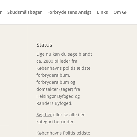
r
Skudsmålsbøger
Forbrydelsens Ansigt
Links
Om GF
Status
Lige nu kan du søge blandt
ca. 2800 billeder fra
Københavns politis ældste
forbryderalbum,
forbryderalbum og
domsakter (sager) fra
Helsingør Byfoged og
Randers Byfoged.
Søg her
eller se alle i en
kategori herunder.
Københavns Politis ældste