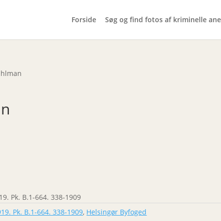
Forside
Søg og find fotos af kriminelle ane
ahlman
an
19. Pk. B.1-664. 338-1909
919. Pk. B.1-664. 338-1909
,
Helsingør Byfoged