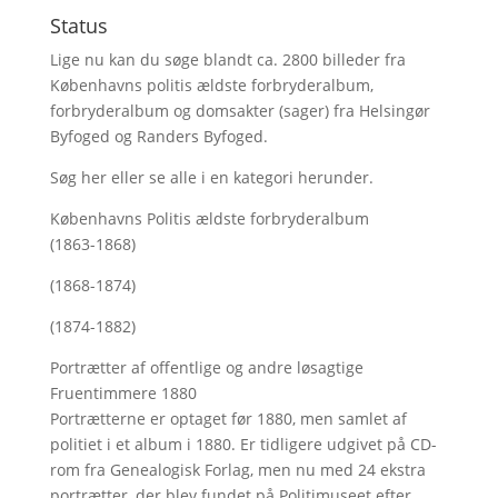
Status
Lige nu kan du søge blandt ca. 2800 billeder fra
Københavns politis ældste forbryderalbum,
forbryderalbum og domsakter (sager) fra Helsingør
Byfoged og Randers Byfoged.
Søg her
eller se alle i en kategori herunder.
Københavns Politis ældste forbryderalbum
(1863-1868)
(1868-1874)
(1874-1882)
Portrætter af offentlige og andre løsagtige
Fruentimmere 1880
Portrætterne er optaget før 1880, men samlet af
politiet i et album i 1880. Er tidligere udgivet på CD-
rom fra Genealogisk Forlag, men nu med
24 ekstra
portrætter, der blev fundet på Politimuseet efter