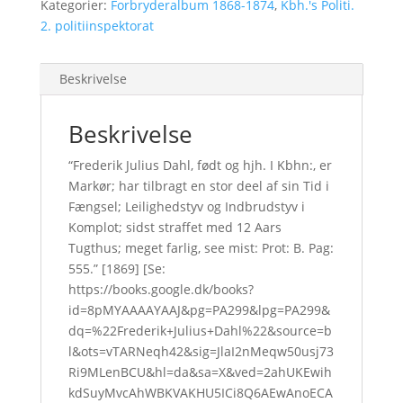
Kategorier:
Forbryderalbum 1868-1874
,
Kbh.'s Politi.
2. politiinspektorat
Beskrivelse
Beskrivelse
“Frederik Julius Dahl, født og hjh. I Kbhn:, er
Markør; har tilbragt en stor deel af sin Tid i
Fængsel; Leilighedstyv og Indbrudstyv i
Komplot; sidst straffet med 12 Aars
Tugthus; meget farlig, see mist: Prot: B. Pag:
555.” [1869] [Se:
https://books.google.dk/books?
id=8pMYAAAAYAAJ&pg=PA299&lpg=PA299&
dq=%22Frederik+Julius+Dahl%22&source=b
l&ots=vTARNeqh42&sig=JlaI2nMeqw50usj73
Ri9MLenBCU&hl=da&sa=X&ved=2ahUKEwih
kdSuyMvcAhWBKVAKHU5ICi8Q6AEwAnoECA