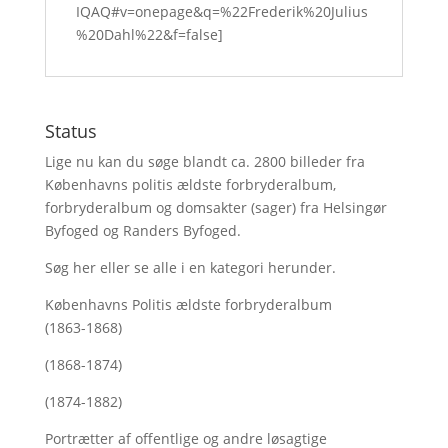
IQAQ#v=onepage&q=%22Frederik%20Julius
%20Dahl%22&f=false]
Status
Lige nu kan du søge blandt ca. 2800 billeder fra
Københavns politis ældste forbryderalbum,
forbryderalbum og domsakter (sager) fra Helsingør
Byfoged og Randers Byfoged.
Søg her
eller se alle i en kategori herunder.
Københavns Politis ældste forbryderalbum
(1863-1868)
(1868-1874)
(1874-1882)
Portrætter af offentlige og andre løsagtige