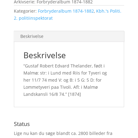
Arkivserie: Forbryderalbum 1874-1882
Kategorier:
Forbryderalbum 1874-1882
,
Kbh.'s Politi.
2. politiinspektorat
Beskrivelse
Beskrivelse
“Gustaf Robert Edvard Thelander, født i
Malmø; str: i Lund med Riis for Tyveri og
her 11/7 74 med V: og B: i 5 G: 5 D: for
Lommetyveri paa Tivoli. Afl: i Malmø
Landskansli 16/8 74.” [1874]
Status
Lige nu kan du søge blandt ca. 2800 billeder fra