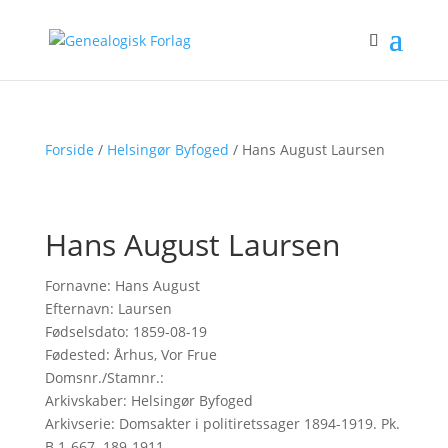
Forside
/
Helsingør Byfoged
/ Hans August Laursen
Hans August Laursen
Fornavne: Hans August
Efternavn: Laursen
Fødselsdato: 1859-08-19
Fødested: Århus, Vor Frue
Domsnr./Stamnr.:
Arkivskaber: Helsingør Byfoged
Arkivserie: Domsakter i politiretssager 1894-1919. Pk.
B.1-667. 189-1911.