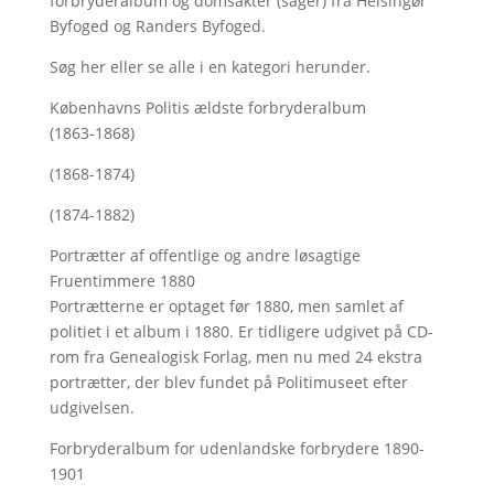
forbryderalbum og domsakter (sager) fra Helsingør
Byfoged og Randers Byfoged.
Søg her
eller se alle i en kategori herunder.
Københavns Politis ældste forbryderalbum
(1863-1868)
(1868-1874)
(1874-1882)
Portrætter af offentlige og andre løsagtige
Fruentimmere 1880
Portrætterne er optaget før 1880, men samlet af
politiet i et album i 1880. Er tidligere udgivet på CD-
rom fra Genealogisk Forlag, men nu med
24 ekstra
portrætter, der blev fundet på Politimuseet efter
udgivelsen.
Forbryderalbum for udenlandske forbrydere 1890-
1901