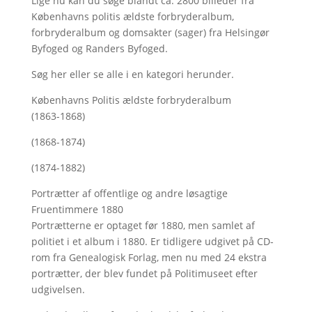
Lige nu kan du søge blandt ca. 2800 billeder fra
Københavns politis ældste forbryderalbum,
forbryderalbum og domsakter (sager) fra Helsingør
Byfoged og Randers Byfoged.
Søg her
eller se alle i en kategori herunder.
Københavns Politis ældste forbryderalbum
(1863-1868)
(1868-1874)
(1874-1882)
Portrætter af offentlige og andre løsagtige
Fruentimmere 1880
Portrætterne er optaget før 1880, men samlet af
politiet i et album i 1880. Er tidligere udgivet på CD-
rom fra Genealogisk Forlag, men nu med
24 ekstra
portrætter, der blev fundet på Politimuseet efter
udgivelsen.