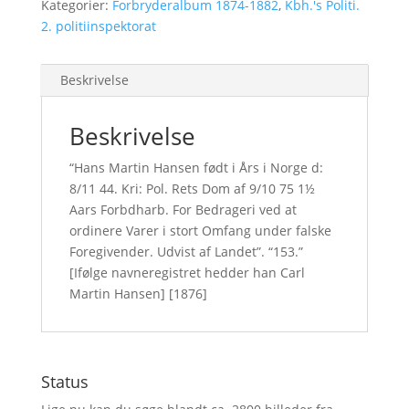
Kategorier:
Forbryderalbum 1874-1882
,
Kbh.'s Politi.
2. politiinspektorat
Beskrivelse
Beskrivelse
“Hans Martin Hansen født i Års i Norge d:
8/11 44. Kri: Pol. Rets Dom af 9/10 75 1½
Aars Forbdharb. For Bedrageri ved at
ordinere Varer i stort Omfang under falske
Foregivender. Udvist af Landet”. “153.”
[Ifølge navneregistret hedder han Carl
Martin Hansen] [1876]
Status