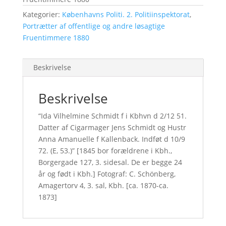
Kategorier:
Københavns Politi. 2. Politiinspektorat
,
Portrætter af offentlige og andre løsagtige
Fruentimmere 1880
Beskrivelse
Beskrivelse
“Ida Vilhelmine Schmidt f i Kbhvn d 2/12 51.
Datter af Cigarmager Jens Schmidt og Hustr
Anna Amanuelle f Kallenback. Indføt d 10/9
72. (E, 53.)” [1845 bor forældrene i Kbh.,
Borgergade 127, 3. sidesal. De er begge 24
år og født i Kbh.] Fotograf: C. Schönberg,
Amagertorv 4, 3. sal, Kbh. [ca. 1870-ca.
1873]