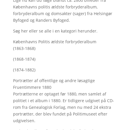
Lige nu kan du søge blandt ca. 2800 billeder fra
Københavns politis ældste forbryderalbum,
forbryderalbum og domsakter (sager) fra Helsingør
Byfoged og Randers Byfoged.
Søg her
eller se alle i en kategori herunder.
Københavns Politis ældste forbryderalbum
(1863-1868)
(1868-1874)
(1874-1882)
Portrætter af offentlige og andre løsagtige
Fruentimmere 1880
Portrætterne er optaget før 1880, men samlet af
politiet i et album i 1880. Er tidligere udgivet på CD-
rom fra Genealogisk Forlag, men nu med
24 ekstra
portrætter, der blev fundet på Politimuseet efter
udgivelsen.