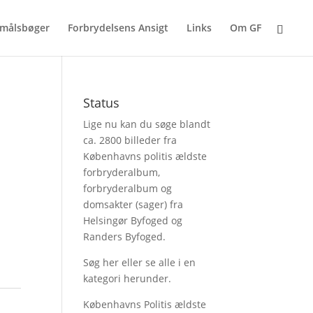
målsbøger
Forbrydelsens Ansigt
Links
Om GF
Status
Lige nu kan du søge blandt
ca. 2800 billeder fra
Københavns politis ældste
forbryderalbum,
forbryderalbum og
domsakter (sager) fra
Helsingør Byfoged og
Randers Byfoged.
Søg her
eller se alle i en
kategori herunder.
Københavns Politis ældste