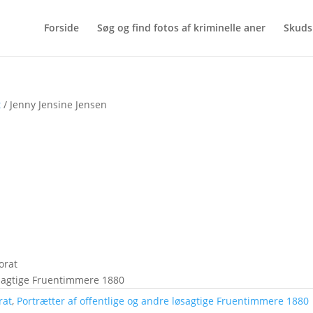
Forside
Søg og find fotos af kriminelle aner
Skuds
t
/ Jenny Jensine Jensen
orat
løsagtige Fruentimmere 1880
rat
,
Portrætter af offentlige og andre løsagtige Fruentimmere 1880