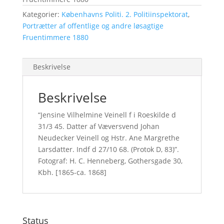
Kategorier:
Københavns Politi. 2. Politiinspektorat
,
Portrætter af offentlige og andre løsagtige
Fruentimmere 1880
Beskrivelse
Beskrivelse
“Jensine Vilhelmine Veinell f i Roeskilde d
31/3 45. Datter af Væversvend Johan
Neudecker Veinell og Hstr. Ane Margrethe
Larsdatter. Indf d 27/10 68. (Protok D, 83)”.
Fotograf: H. C. Henneberg, Gothersgade 30,
Kbh. [1865-ca. 1868]
Status