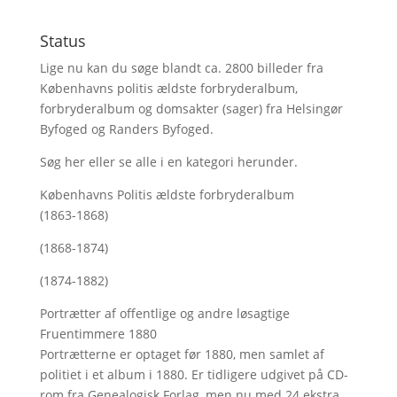
Status
Lige nu kan du søge blandt ca. 2800 billeder fra
Københavns politis ældste forbryderalbum,
forbryderalbum og domsakter (sager) fra Helsingør
Byfoged og Randers Byfoged.
Søg her
eller se alle i en kategori herunder.
Københavns Politis ældste forbryderalbum
(1863-1868)
(1868-1874)
(1874-1882)
Portrætter af offentlige og andre løsagtige
Fruentimmere 1880
Portrætterne er optaget før 1880, men samlet af
politiet i et album i 1880. Er tidligere udgivet på CD-
rom fra Genealogisk Forlag, men nu med
24 ekstra