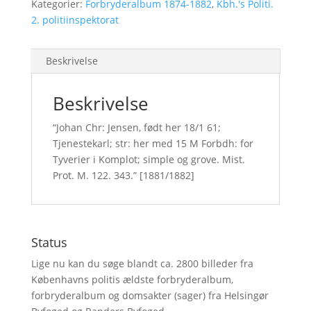
Kategorier:
Forbryderalbum 1874-1882
,
Kbh.'s Politi.
2. politiinspektorat
Beskrivelse
Beskrivelse
“Johan Chr: Jensen, født her 18/1 61;
Tjenestekarl; str: her med 15 M Forbdh: for
Tyverier i Komplot; simple og grove. Mist.
Prot. M. 122. 343.” [1881/1882]
Status
Lige nu kan du søge blandt ca. 2800 billeder fra
Københavns politis ældste forbryderalbum,
forbryderalbum og domsakter (sager) fra Helsingør