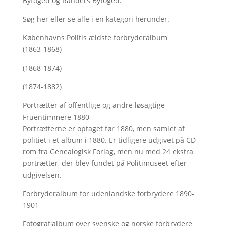
Byfoged og Randers Byfoged.
Søg her
eller se alle i en kategori herunder.
Københavns Politis ældste forbryderalbum
(1863-1868)
(1868-1874)
(1874-1882)
Portrætter af offentlige og andre løsagtige
Fruentimmere 1880
Portrætterne er optaget før 1880, men samlet af
politiet i et album i 1880. Er tidligere udgivet på CD-
rom fra Genealogisk Forlag, men nu med
24 ekstra
portrætter, der blev fundet på Politimuseet efter
udgivelsen.
Forbryderalbum for udenlandske forbrydere 1890-
1901
Fotografialbum over svenske og norske forbrydere