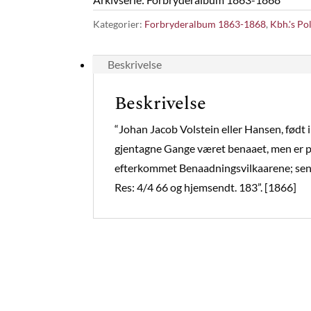
Kategorier:
Forbryderalbum 1863-1868
,
Kbh.'s Pol
Beskrivelse
Beskrivelse
“Johan Jacob Volstein eller Hansen, fød
gjentagne Gange været benaaet, men er pa
efterkommet Benaadningsvilkaarene; senes
Res: 4/4 66 og hjemsendt. 183”. [1866]