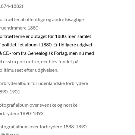
1874-1882)
ortrætter af offentlige og andre løsagtige
ruentimmere 1880
ortrætterne er optaget før 1880, men samlet
f politiet i et album i 1880. Er tidligere udgivet
å CD-rom fra Genealogisk Forlag, men nu med
4 ekstra portrætter, der blev fundet på
olitimuseet efter udgivelsen.
orbryderalbum for udenlandske forbrydere
890-1901
otografialbum over svenske og norske
orbrydere 1890-1893
otografialbum over forbrydere 1888-1890
Nihilister)