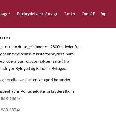
bøger
Forbrydelsens Ansigt
Links
Om GF
tatus
ige nu kan du søge blandt ca. 2800 billeder fra
øbenhavns politis ældste forbryderalbum,
orbryderalbum og domsakter (sager) fra
elsingør Byfoged og Randers Byfoged.
øg her
eller se alle i en kategori herunder.
øbenhavns Politis ældste forbryderalbum
1863-1868)
1868-1874)