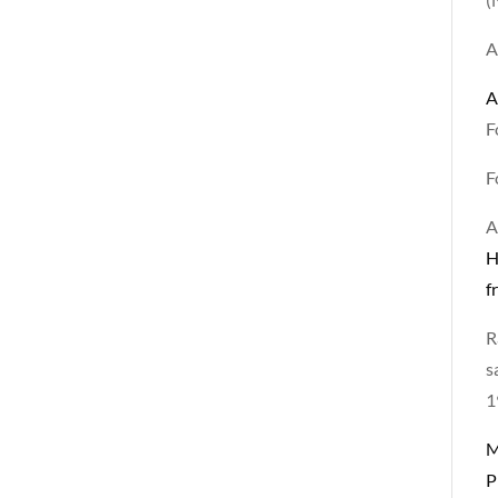
A
A
F
F
A
H
f
R
s
1
M
P