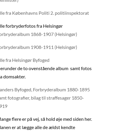
lle fra Københavns Politi 2. politiinspektorat
lle forbryderfotos fra Helsingør
orbryderalbum 1868-1907 (Helsingør)
orbryderalbum 1908-1911 (Helsingør)
lle fra Helsingør Byfoged
erunder de to ovenstående album samt fotos
ra domsakter.
anders Byfoged, Forbryderalbum 1880-1895
amt fotografier, bilag til straffesager 1850-
919
ange flere er på vej, så hold øje med siden her.
lanen er at lægge alle de ældst kendte