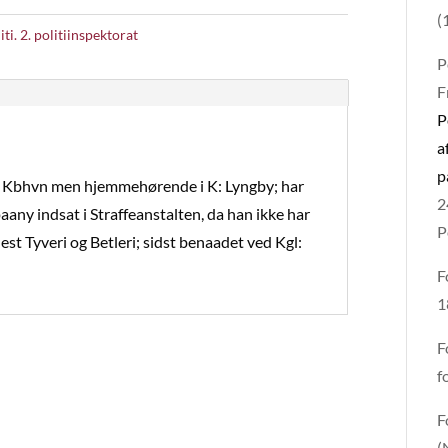
(
iti. 2. politiinspektorat
P
F
P
a
p
t i Kbhvn men hjemmehørende i K: Lyngby; har
2
any indsat i Straffeanstalten, da han ikke har
P
t Tyveri og Betleri; sidst benaadet ved Kgl:
F
1
F
f
F
(