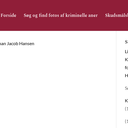
Forside
Søg og find fotos af kriminelle aner
Skudsmåls
S
han Jacob Hansen
L
K
f
H
S
K
(
(