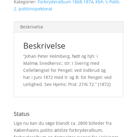
Kategorier:
Forbryderalbum 1868-1874
,
Kbh.'s Politi.
2. politiinspektorat
Beskrivelse
Beskrivelse
“Johan Peter Holmberg, født og hjh: i
Malmø, Snedkersv:; str: i Sverrig med
Cellefængsel for Penget: ved Indbrud og
har i Juni 1872 med V: og B: for Penget: ved
Leilighed. See Hjems: Prot: 27/6 72.” [1872]
Status
Lige nu kan du søge blandt ca. 2800 billeder fra
Københavns politis ældste forbryderalbum,