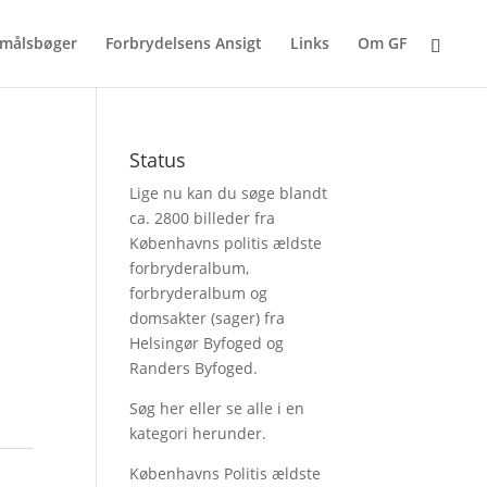
målsbøger
Forbrydelsens Ansigt
Links
Om GF
Status
Lige nu kan du søge blandt
ca. 2800 billeder fra
Københavns politis ældste
forbryderalbum,
forbryderalbum og
domsakter (sager) fra
Helsingør Byfoged og
Randers Byfoged.
Søg her
eller se alle i en
kategori herunder.
Københavns Politis ældste