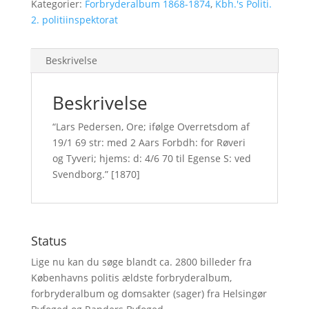
Kategorier:
Forbryderalbum 1868-1874
,
Kbh.'s Politi.
2. politiinspektorat
Beskrivelse
Beskrivelse
“Lars Pedersen, Ore; ifølge Overretsdom af
19/1 69 str: med 2 Aars Forbdh: for Røveri
og Tyveri; hjems: d: 4/6 70 til Egense S: ved
Svendborg.” [1870]
Status
Lige nu kan du søge blandt ca. 2800 billeder fra
Københavns politis ældste forbryderalbum,
forbryderalbum og domsakter (sager) fra Helsingør