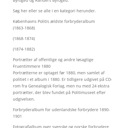
Byfoged og Randers Byfoged.
Søg her
eller se alle i en kategori herunder.
Københavns Politis ældste forbryderalbum
(1863-1868)
(1868-1874)
(1874-1882)
Portrætter af offentlige og andre løsagtige
Fruentimmere 1880
Portrætterne er optaget før 1880, men samlet af
politiet i et album i 1880. Er tidligere udgivet på CD-
rom fra Genealogisk Forlag, men nu med
24 ekstra
portrætter, der blev fundet på Politimuseet efter
udgivelsen.
Forbryderalbum for udenlandske forbrydere 1890-
1901
Fotografialbum over svenske og norske forbrydere