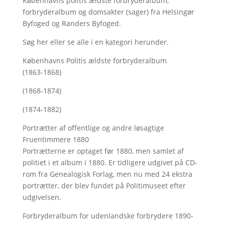
Københavns politis ældste forbryderalbum,
forbryderalbum og domsakter (sager) fra Helsingør
Byfoged og Randers Byfoged.
Søg her
eller se alle i en kategori herunder.
Københavns Politis ældste forbryderalbum
(1863-1868)
(1868-1874)
(1874-1882)
Portrætter af offentlige og andre løsagtige
Fruentimmere 1880
Portrætterne er optaget før 1880, men samlet af
politiet i et album i 1880. Er tidligere udgivet på CD-
rom fra Genealogisk Forlag, men nu med
24 ekstra
portrætter, der blev fundet på Politimuseet efter
udgivelsen.
Forbryderalbum for udenlandske forbrydere 1890-