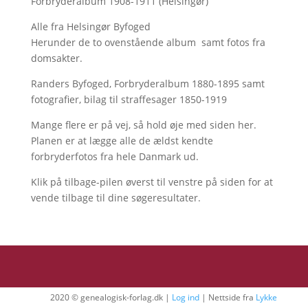
Forbryderalbum 1908-1911 (Helsingør)
Alle fra Helsingør Byfoged
Herunder de to ovenstående album samt fotos fra
domsakter.
Randers Byfoged, Forbryderalbum 1880-1895 samt
fotografier, bilag til straffesager 1850-1919
Mange flere er på vej, så hold øje med siden her.
Planen er at lægge alle de ældst kendte
forbryderfotos fra hele Danmark ud.
Klik på tilbage-pilen øverst til venstre på siden for at
vende tilbage til dine søgeresultater.
2020 © genealogisk-forlag.dk |
Log ind
| Nettside fra
Lykke