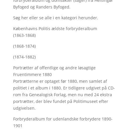
forbryderalbum og domsakter (sager) fra Helsingør
Byfoged og Randers Byfoged.
Søg her
eller se alle i en kategori herunder.
Københavns Politis ældste forbryderalbum
(1863-1868)
(1868-1874)
(1874-1882)
Portrætter af offentlige og andre løsagtige
Fruentimmere 1880
Portrætterne er optaget før 1880, men samlet af
politiet i et album i 1880. Er tidligere udgivet på CD-
rom fra Genealogisk Forlag, men nu med
24 ekstra
portrætter, der blev fundet på Politimuseet efter
udgivelsen.
Forbryderalbum for udenlandske forbrydere 1890-
1901