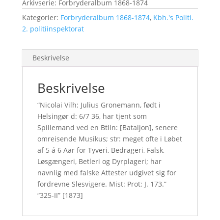
Arkivserie: Forbryderalbum 1868-1874
Kategorier:
Forbryderalbum 1868-1874
,
Kbh.'s Politi.
2. politiinspektorat
Beskrivelse
Beskrivelse
“Nicolai Vilh: Julius Gronemann, født i
Helsingør d: 6/7 36, har tjent som
Spillemand ved en Btlln: [Bataljon], senere
omreisende Musikus; str: meget ofte i Løbet
af 5 á 6 Aar for Tyveri, Bedrageri, Falsk,
Løsgængeri, Betleri og Dyrplageri; har
navnlig med falske Attester udgivet sig for
fordrevne Slesvigere. Mist: Prot: J. 173.”
“325-II” [1873]