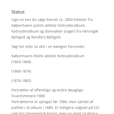
Status
Lige nu kan du søge blandt ca. 2800 billeder fra
Københavns politis ældste forbryderalbum,
forbryderalbum og domsakter (sager) fra Helsingør
Byfoged og Randers Byfoged.
Søg her
eller se alle i en kategori herunder.
Københavns Politis ældste forbryderalbum
(1863-1868)
(1868-1874)
(1874-1882)
Portrætter af offentlige og andre løsagtige
Fruentimmere 1880
Portrætterne er optaget før 1880, men samlet af
politiet i et album i 1880. Er tidligere udgivet på CD-
rom fra Genealogisk Forlag, men nu med
24 ekstra