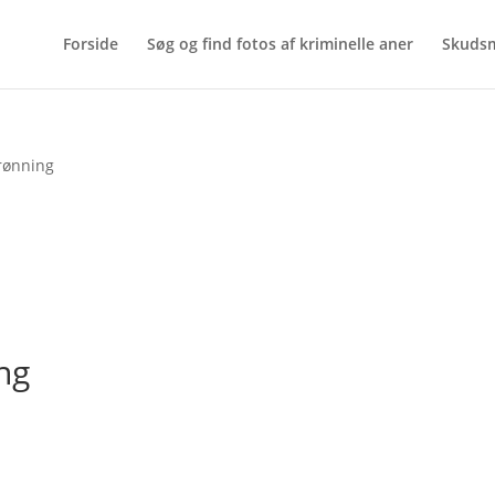
Forside
Søg og find fotos af kriminelle aner
Skuds
Grønning
ng