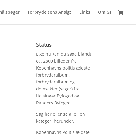
målsbøger
Forbrydelsens Ansigt
Links
Om GF
Status
Lige nu kan du søge blandt
ca. 2800 billeder fra
Københavns politis ældste
forbryderalbum,
forbryderalbum og
domsakter (sager) fra
Helsingør Byfoged og
Randers Byfoged.
Søg her
eller se alle i en
kategori herunder.
Københavns Politis ældste