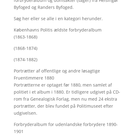
forbryderalbum og domsakter (sager) fra Helsingør
Byfoged og Randers Byfoged.
Søg her
eller se alle i en kategori herunder.
Københavns Politis ældste forbryderalbum
(1863-1868)
(1868-1874)
(1874-1882)
Portrætter af offentlige og andre løsagtige
Fruentimmere 1880
Portrætterne er optaget før 1880, men samlet af
politiet i et album i 1880. Er tidligere udgivet på CD-
rom fra Genealogisk Forlag, men nu med
24 ekstra
portrætter, der blev fundet på Politimuseet efter
udgivelsen.
Forbryderalbum for udenlandske forbrydere 1890-
1901