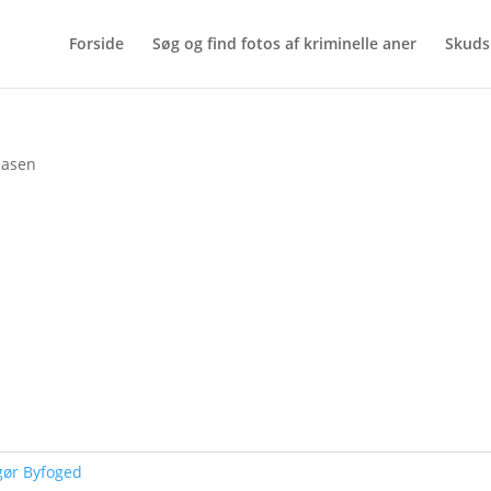
Forside
Søg og find fotos af kriminelle aner
Skuds
easen
gør Byfoged