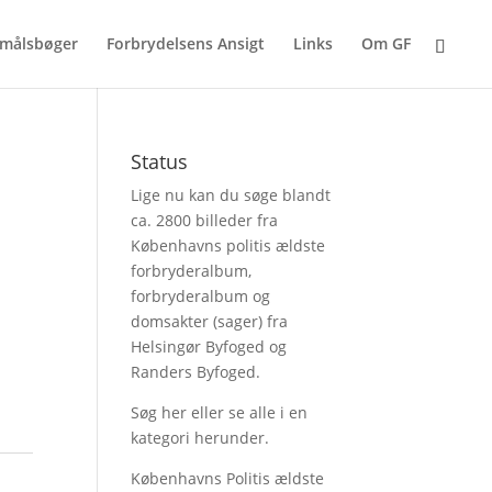
målsbøger
Forbrydelsens Ansigt
Links
Om GF
Status
Lige nu kan du søge blandt
ca. 2800 billeder fra
Københavns politis ældste
forbryderalbum,
forbryderalbum og
domsakter (sager) fra
Helsingør Byfoged og
Randers Byfoged.
Søg her
eller se alle i en
kategori herunder.
Københavns Politis ældste