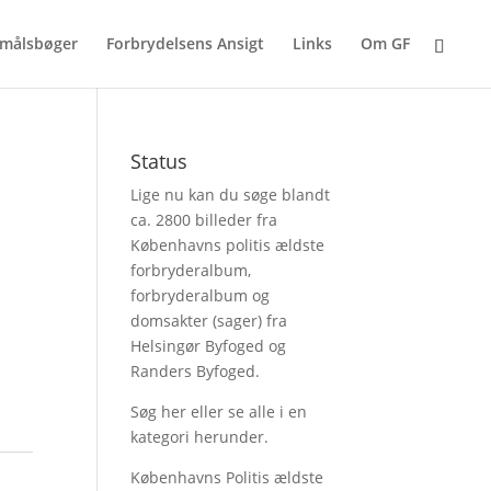
målsbøger
Forbrydelsens Ansigt
Links
Om GF
Status
Lige nu kan du søge blandt
ca. 2800 billeder fra
Københavns politis ældste
forbryderalbum,
forbryderalbum og
domsakter (sager) fra
Helsingør Byfoged og
Randers Byfoged.
Søg her
eller se alle i en
kategori herunder.
Københavns Politis ældste