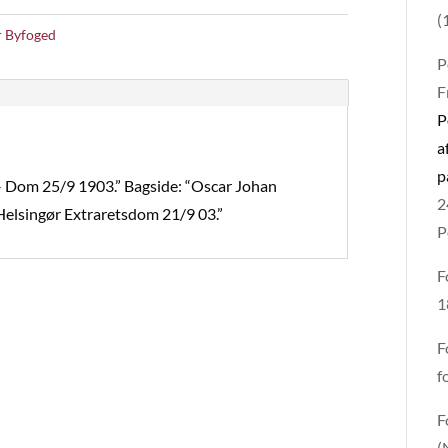
(
r Byfoged
P
F
P
a
p
– Dom 25/9 1903.” Bagside: “Oscar Johan
2
. Helsingør Extraretsdom 21/9 03.”
P
F
1
F
f
F
(