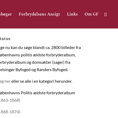
sbøger
Forbrydelsens Ansigt
Links
Om GF
tatus
ige nu kan du søge blandt ca. 2800 billeder fra
øbenhavns politis ældste forbryderalbum,
orbryderalbum og domsakter (sager) fra
elsingør Byfoged og Randers Byfoged.
øg her
eller se alle i en kategori herunder.
øbenhavns Politis ældste forbryderalbum
1863-1868)
1868-1874)