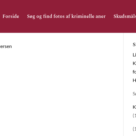
Forside
Søg og find fotos af kriminelle aner
Skudsmål
S
tersen
L
K
f
H
S
K
(
(