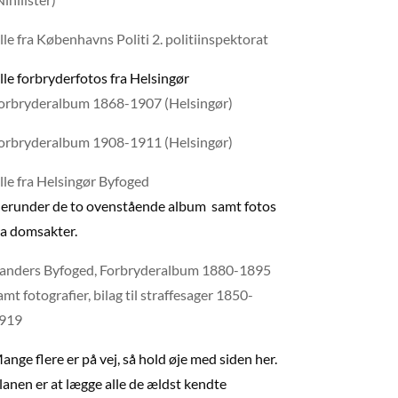
lle fra Københavns Politi 2. politiinspektorat
lle forbryderfotos fra Helsingør
orbryderalbum 1868-1907 (Helsingør)
orbryderalbum 1908-1911 (Helsingør)
lle fra Helsingør Byfoged
erunder de to ovenstående album samt fotos
ra domsakter.
anders Byfoged, Forbryderalbum 1880-1895
amt fotografier, bilag til straffesager 1850-
919
ange flere er på vej, så hold øje med siden her.
lanen er at lægge alle de ældst kendte