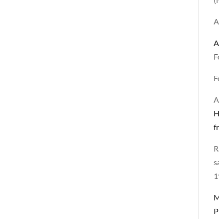
A
A
F
F
A
H
f
R
s
1
M
P