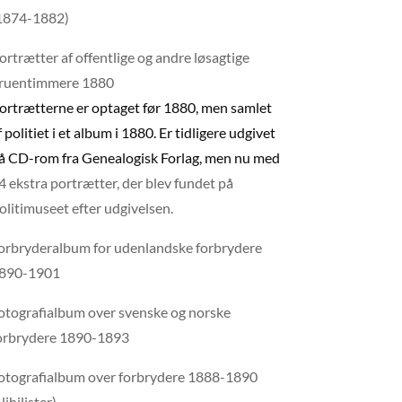
1874-1882)
ortrætter af offentlige og andre løsagtige
ruentimmere 1880
ortrætterne er optaget før 1880, men samlet
f politiet i et album i 1880. Er tidligere udgivet
å CD-rom fra Genealogisk Forlag, men nu med
4 ekstra portrætter, der blev fundet på
olitimuseet efter udgivelsen.
orbryderalbum for udenlandske forbrydere
890-1901
otografialbum over svenske og norske
orbrydere 1890-1893
otografialbum over forbrydere 1888-1890
Nihilister)