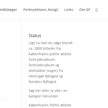
målsbøger
Forbrydelsens Ansigt
Links
Om GF
Status
Lige nu kan du søge blandt
ca. 2800 billeder fra
Københavns politis ældste
forbryderalbum,
forbryderalbum og
domsakter (sager) fra
Helsingør Byfoged og
Randers Byfoged.
Søg her
eller se alle i en
kategori herunder.
Københavns Politis ældste