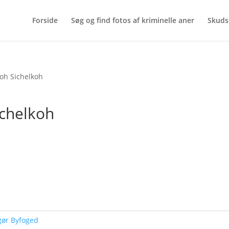
Forside
Søg og find fotos af kriminelle aner
Skuds
koh Sichelkoh
ichelkoh
gør Byfoged