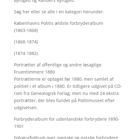
Byfoged og Randers Byfoged.
Søg her
eller se alle i en kategori herunder.
Københavns Politis ældste forbryderalbum
(1863-1868)
(1868-1874)
(1874-1882)
Portrætter af offentlige og andre løsagtige
Fruentimmere 1880
Portrætterne er optaget før 1880, men samlet af
politiet i et album i 1880. Er tidligere udgivet på CD-
rom fra Genealogisk Forlag, men nu med
24 ekstra
portrætter, der blev fundet på Politimuseet efter
udgivelsen.
Forbryderalbum for udenlandske forbrydere 1890-
1901
Fotografialbum over svenske og norske forbrydere